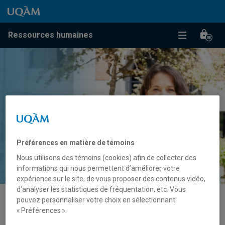
Passer au contenu
Accéder au menu principal
Accéder à la recherche
Passer au contenu
Accéder au menu principal
Menu
Men
Ressources humaines
Au centre
de tout,
il y a vous !
Préférences en matière de témoins
Nous utilisons des témoins (cookies) afin de collecter des
informations qui nous permettent d’améliorer votre
expérience sur le site, de vous proposer des contenus vidéo,
d’analyser les statistiques de fréquentation, etc. Vous
pouvez personnaliser votre choix en sélectionnant
RELATIONS DE TRAVAIL
« Préférences ».